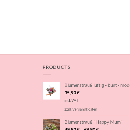
PRODUCTS
Blumenstrauß luftig - bunt - mod
35,90
€
incl. VAT
zzgl.
Versandkosten
Blumenstrauß "Happy Mum"
49,90
€
–
69,90
€