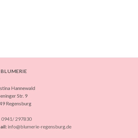
E BLUMERIE
istina Hannewald
eninger Str. 9
49 Regensburg
:
0941/ 297830
ail:
info@blumerie-regensburg.de