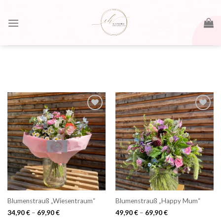
Skip
to
content
Blumenstrauß „Wiesentraum“
Blumenstrauß „Happy Mum“
34,90
€
–
69,90
€
49,90
€
–
69,90
€